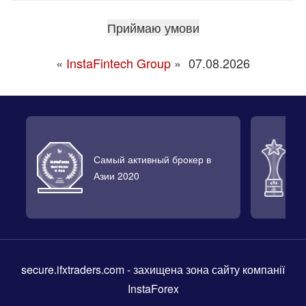
«
InstaFintech Group
»
07.08.2026
Самый активный брокер в
Л
Азии 2020
2
secure.ifxtraders.com
- захищена зона сайту компанії
InstaForex