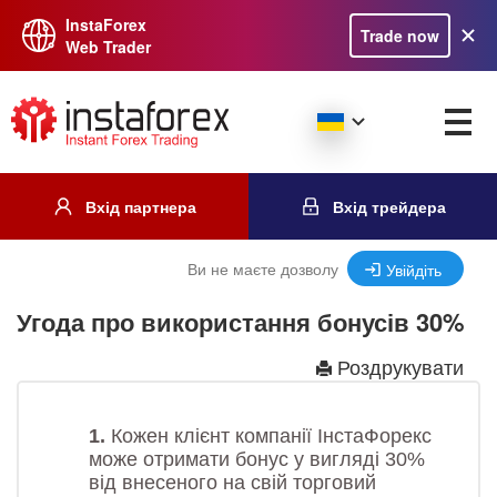
InstaForex
Trade now
Web Trader
Вхід партнера
Вхід трейдера
Ви не маєте дозволу
Увійдіть
Угода про використання бонусів 30%
Роздрукувати