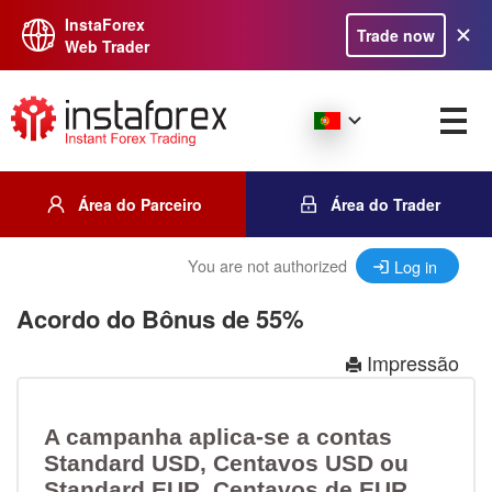
InstaForex
Trade now
Web Trader
Área do Parceiro
Área do Trader
You are not authorized
Log in
Acordo do Bônus de 55%
Impressão